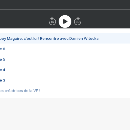
bey Maguire, c'est lui ! Rencontre avec Damien Witecka
e 6
e 5
e 4
e 3
s créatrices de la VF !
e 2
e 1
e Mektoub My Love arrive enfin ! Rencontre avec Shaïn Boumedine et Sal