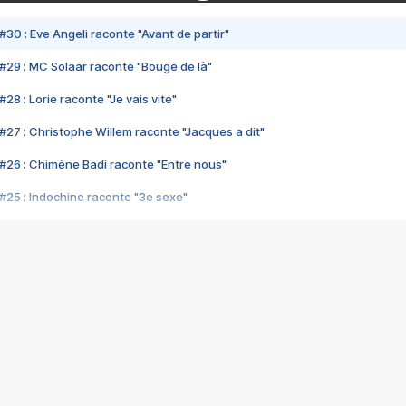
#30 : Eve Angeli raconte "Avant de partir"
#29 : MC Solaar raconte "Bouge de là"
28 : Lorie raconte "Je vais vite"
#27 : Christophe Willem raconte "Jacques a dit"
#26 : Chimène Badi raconte "Entre nous"
#25 : Indochine raconte "3e sexe"
#24 : Zaho raconte "C'est chelou"
#23 : Patrick Bruel raconte "Au café des délices"
#22 : Kyo raconte "Le chemin"
#21 : Nolwenn Leroy raconte "Cassé"
#20 : Patrick Hernandez raconte "Born to be alive"
#19 : Lorie raconte "Près de moi"