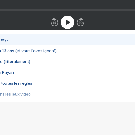
 DayZ
 a 13 ans (et vous l'avez ignoré)
e (littéralement)
im Rayan
 toutes les règles
s les jeux vidéo
us choquant de Rockstar ? - Le scandale BULLY
e plus moche de Steam
du RÊVE tourne au CAUCHEMAR