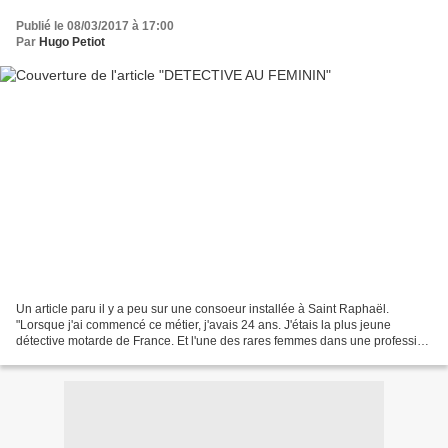
Publié le 08/03/2017 à 17:00
Par
Hugo Petiot
Un article paru il y a peu sur une consoeur installée à Saint Raphaël.
"Lorsque j'ai commencé ce métier, j'avais 24 ans. J'étais la plus jeune
détective motarde de France. Et l'une des rares femmes dans une profession
qui, aujourd'hui, s'est largement...