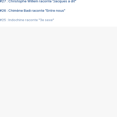
#27 : Christophe Willem raconte "Jacques a dit"
#26 : Chimène Badi raconte "Entre nous"
#25 : Indochine raconte "3e sexe"
#24 : Zaho raconte "C'est chelou"
#23 : Patrick Bruel raconte "Au café des délices"
#22 : Kyo raconte "Le chemin"
#21 : Nolwenn Leroy raconte "Cassé"
#20 : Patrick Hernandez raconte "Born to be alive"
#19 : Lorie raconte "Près de moi"
#18 : Michael Jones raconte "A nos actes manqués" (avec Jean-Jacque
#17 : Khaled raconte "Aïcha"
#16 : Corneille raconte "Parce qu'on vient de loin"
#15 : Indochine raconte "L'aventurier"