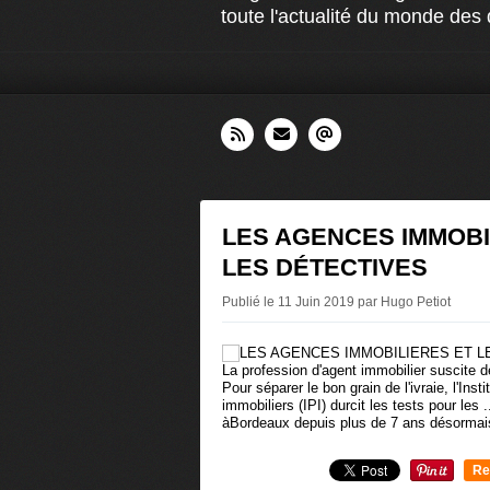
toute l'actualité du monde des 
LES AGENCES IMMOBI
LES DÉTECTIVES
Publié le 11 Juin 2019 par Hugo Petiot
La profession d'agent immobilier suscite d
Pour séparer le bon grain de l'ivraie, l'Ins
immobiliers (IPI) durcit les tests pour les .
àBordeaux depuis plus de 7 ans désormais
Re