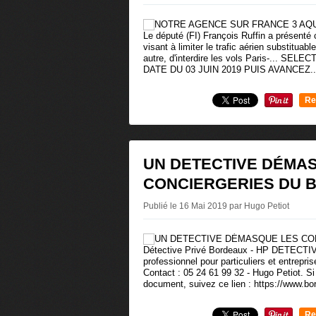
Le député (FI) François Ruffin a présenté c
visant à limiter le trafic aérien substituabl
autre, d'interdire les vols Paris-... S
DATE DU 03 JUIN 2019 PUIS AVANCEZ..
Re
0
UN DETECTIVE DÉMA
CONCIERGERIES DU 
Publié le 16 Mai 2019 par Hugo Petiot
Détective Privé Bordeaux - HP DETECTIV
professionnel pour particuliers et entrepr
Contact : 05 24 61 99 32 - Hugo Petiot. Si 
document, suivez ce lien : https://www.bo
Re