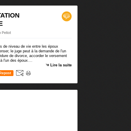
TATION
E
 Petiot
és de niveau de vie entre les époux
nser, le juge peut à la demande de l'un
édure de divorce, accorder le versement
à l'un des époux....
Lire la suite
Repost
0