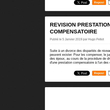
Repost
0
REVISION PRESTATIO
COMPENSATOIRE
Publié le 5 Janvier 2019 par Hugo Petiot
Suite à un divorce des disparités de nivea
peuvent exister. Pour les compenser, le j
des époux, au cours de la procédure de di
d'une prestation compensatoire à l'un des 
Repost
0