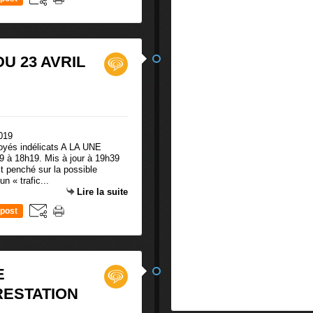
U 23 AVRIL
loyés indélicats A LA UNE
 à 18h19. Mis à jour à 19h39
t penché sur la possible
n « trafic...
Lire la suite
post
E
RESTATION