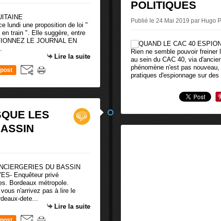
POLITIQUES
Publié le 24 Mai 2019 par Hugo P
e lundi une proposition de loi "
e en train ". Elle suggère, entre
ELECTIONNEZ LE JOURNAL EN
.
Rien ne semble pouvoir freiner l'
Lire la suite
au sein du CAC 40, via d'anciens
phénomène n'est pas nouveau, lo
post
pratiques d'espionnage sur des
SQUE LES
BASSIN
ES- Enquêteur privé
ises. Bordeaux métropole.
vous n'arrivez pas à lire le
rdeaux-dete...
Lire la suite
post