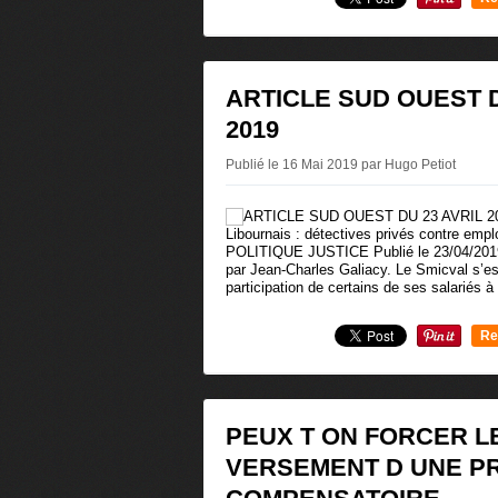
0
ARTICLE SUD OUEST D
2019
Publié le 16 Mai 2019 par Hugo Petiot
Libournais : détectives privés contre emp
POLITIQUE JUSTICE Publié le 23/04/2019
par Jean-Charles Galiacy. Le Smicval s’es
participation de certains de ses salariés à u
Re
0
PEUX T ON FORCER L
VERSEMENT D UNE P