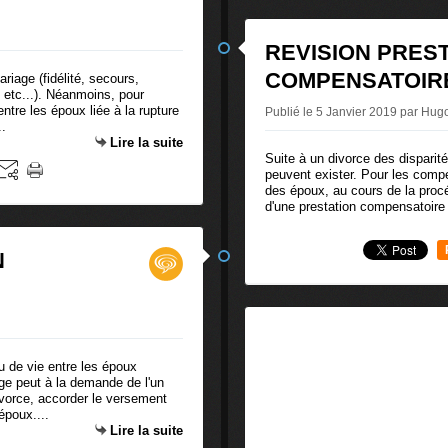
REVISION PRES
COMPENSATOIR
iage (fidélité, secours,
, etc...). Néanmoins, pour
ntre les époux liée à la rupture
Publié le 5 Janvier 2019 par Hugo
..
Lire la suite
Suite à un divorce des disparit
peuvent exister. Pour les compe
des époux, au cours de la proc
d'une prestation compensatoire 
N
u de vie entre les époux
uge peut à la demande de l'un
vorce, accorder le versement
époux....
Lire la suite