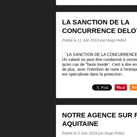
0
LA SANCTION DE LA
CONCURRENCE DELO
Publié le 11 Juin 2019 par Hugo Petiot
Un salarié ne peut être condamné à verser 
qu'en cas de "faute lourde", c'est à dire 
de plus, avec l'intention de nuire à l'en
est spécialisée dans la protection...
Re
0
NOTRE AGENCE SUR 
AQUITAINE
Publié le 5 Juin 2019 par Hugo Petiot